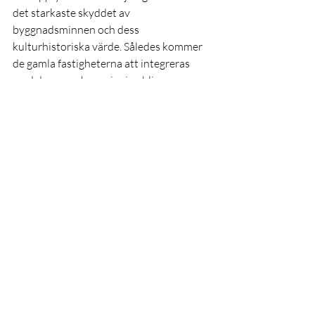
det starkaste skyddet av 
byggnadsminnen och dess 
kulturhistoriska värde. Således kommer 
de gamla fastigheterna att integreras 
med de nya och omgivning blir en 
blandning av gammalt och nytt.
Slakthusområdet och kommande 
området Söderstaden är en dynamisk 
omgivning med
en industriell historia och ett 
kulturhistoriskt arv. En plats där visioner, 
innovativa lösningar
och kreativitet fortsätter att frodas. Där 
gammalt möter nytt, där en ny levande 
stadsmiljö
och mötesplats är på intåg – där ligger 
Auxantes kontor.