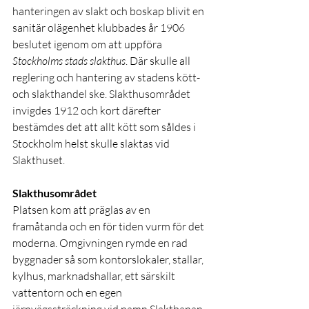
hanteringen av slakt och boskap blivit en 
sanitär olägenhet klubbades år 1906 
beslutet igenom om att uppföra 
Stockholms stads slakthus
. Där skulle all 
reglering och hantering av stadens kött- 
och slakthandel ske. Slakthusområdet 
invigdes 1912 och kort därefter 
bestämdes det att allt kött som såldes i 
Stockholm helst skulle slaktas vid 
Slakthuset.
Slakthusområdet
Platsen kom att präglas av en 
framåtanda och en för tiden vurm för det 
moderna. Omgivningen rymde en rad 
byggnader så som kontorslokaler, stallar, 
kylhus, marknadshallar, ett särskilt 
vattentorn och en egen 
järnvägssträckning vid namn Slaktbanan. 